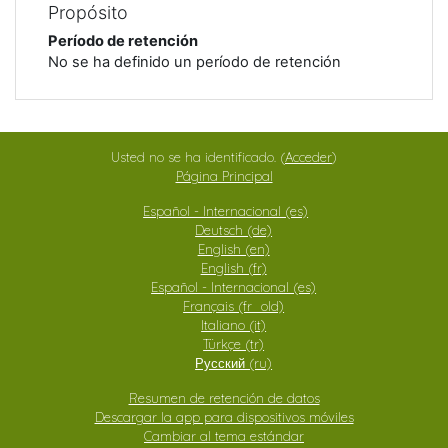
Propósito
Período de retención
No se ha definido un período de retención
Usted no se ha identificado. (
Acceder
)
Página Principal
Español - Internacional ‎(es)‎
Deutsch ‎(de)‎
English ‎(en)‎
English ‎(fr)‎
Español - Internacional ‎(es)‎
Français ‎(fr_old)‎
Italiano ‎(it)‎
Türkçe ‎(tr)‎
Русский ‎(ru)‎
Resumen de retención de datos
Descargar la app para dispositivos móviles
Cambiar al tema estándar