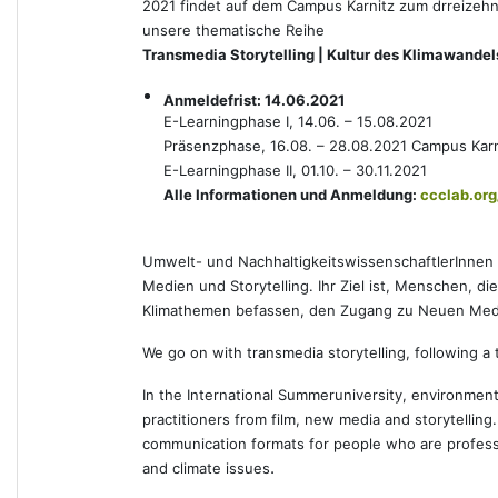
2021 findet auf dem Campus Karnitz zum drreizehnt
unsere thematische Reihe
Transmedia Storytelling | Kultur des Klimawande
Anmeldefrist: 14.06.2021
E-Learningphase I, 14.06. – 15.08.2021
Präsenzphase, 16.08. – 28.08.2021
Campus Karn
E-Learningphase II, 01.10. – 30.11.2021
Alle Informationen und Anmeldung:
ccclab.org
Umwelt- und NachhaltigkeitswissenschaftlerInnen 
Medien und Storytelling. Ihr Ziel ist, Menschen, di
Klimathemen befassen, den Zugang zu Neuen Medi
We go on with transmedia storytelling, following a 
In the International Summeruniversity, environmenta
practitioners from film, new media and storytellin
communication formats for people who are professi
.
and climate issues