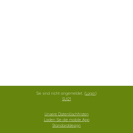
Sie sind nicht angemeldet. (
Login
)
SUI21
Unsere Datenlöschfristen
Laden Sie die mobile App
Standarddesign