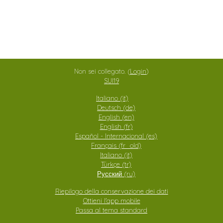
Non sei collegato. (
Login
)
SUI19
Italiano ‎(it)‎
Deutsch ‎(de)‎
English ‎(en)‎
English ‎(fr)‎
Español - Internacional ‎(es)‎
Français ‎(fr_old)‎
Italiano ‎(it)‎
Türkçe ‎(tr)‎
Русский ‎(ru)‎
Riepilogo della conservazione dei dati
Ottieni l'app mobile
Passa al tema standard