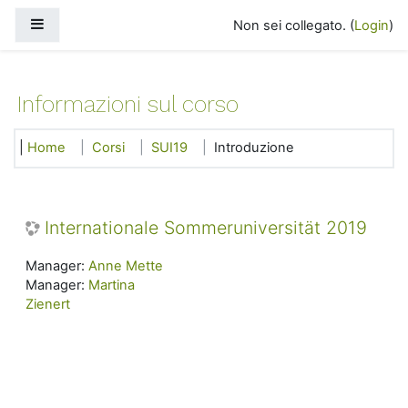
Vai al contenuto principale
Pannello laterale
Non sei collegato. (
Login
)
Informazioni sul corso
Home
Corsi
SUI19
Introduzione
Internationale Sommeruniversität 2019
Manager:
Anne Mette
Manager:
Martina
Zienert