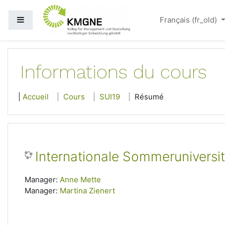
Passer au contenu principal
Panneau latéral
Français ‎(fr_old)‎
Informations du cours
Accueil
Cours
SUI19
Résumé
Internationale Sommeruniversi
Manager:
Anne Mette
Manager:
Martina Zienert